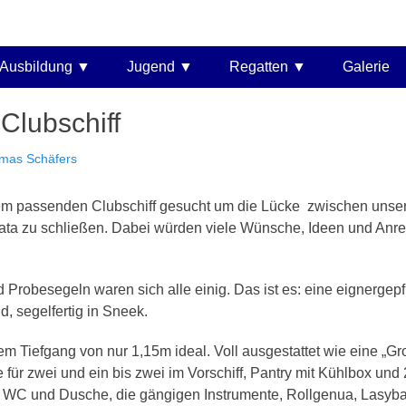
 e.V.
Ausbildung
Jugend
Regatten
Galerie
Clubschiff
mas Schäfers
em passenden Clubschiff gesucht um die Lücke zwischen unse
ata zu schließen. Dabei würden viele Wünsche, Ideen und Anre
Probesegeln waren sich alle einig. Das ist es: eine eignerge
, segelfertig in Sneek.
m Tiefgang von nur 1,15m ideal. Voll ausgestattet wie eine „G
 für zwei und ein bis zwei im Vorschiff, Pantry mit Kühlbox und
it WC und Dusche, die gängigen Instrumente, Rollgenua, Lasyb