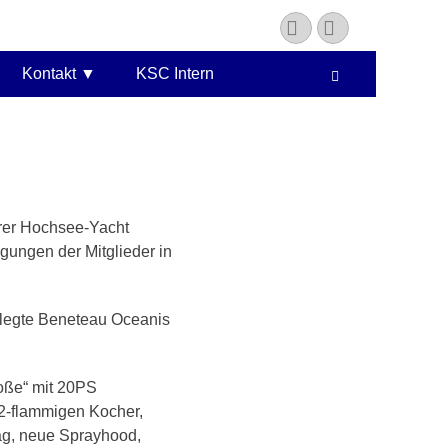
YouTube
Instagram
Kontakt
KSC Intern
Suchen
rer Hochsee-Yacht
gungen der Mitglieder in
pflegte Beneteau Oceanis
roße“ mit 20PS
 2-flammigen Kocher,
ag, neue Sprayhood,