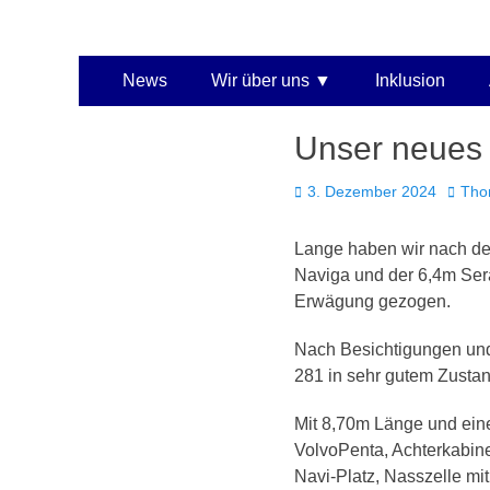
Kaarster Segel-Club
Primäres
Zum
News
Wir über uns
Inklusion
Inhalt
Menü
springen
Unser neues 
Veröffentlicht
Autor
3. Dezember 2024
Tho
am
Lange haben wir nach d
Naviga und der 6,4m Ser
Erwägung gezogen.
Nach Besichtigungen und 
281 in sehr gutem Zustand
Mit 8,70m Länge und eine
VolvoPenta, Achterkabine
Navi-Platz, Nasszelle m