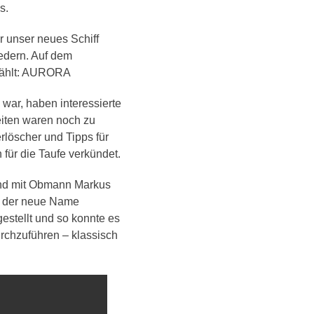
s.
r unser neues Schiff
edern. Auf dem
ewählt: AURORA
war, haben interessierte
eiten waren noch zu
löscher und Tipps für
für die Taufe verkündet.
and mit Obmann Markus
, der neue Name
stellt und so konnte es
urchzuführen – klassisch