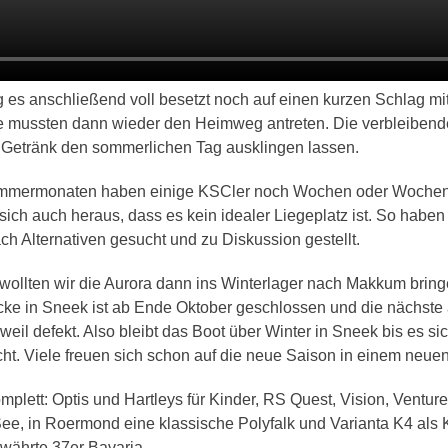
es anschließend voll besetzt noch auf einen kurzen Schlag m
e mussten dann wieder den Heimweg antreten. Die verbleibend
Getränk den sommerlichen Tag ausklingen lassen.
ommermonaten haben einige KSCler noch Wochen oder Wochen
te sich auch heraus, dass es kein idealer Liegeplatz ist. So ha
ch Alternativen gesucht und zu Diskussion gestellt.
ollten wir die Aurora dann ins Winterlager nach Makkum brin
ücke in Sneek ist ab Ende Oktober geschlossen und die nächste
eil defekt. Also bleibt das Boot über Winter in Sneek bis es s
. Viele freuen sich schon auf die neue Saison in einem neuen
omplett: Optis und Hartleys für Kinder, RS Quest, Vision, Ventu
e, in Roermond eine klassische Polyfalk und Varianta K4 als K
ährte 37er Bavaria.