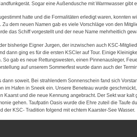
dfunkgerät. Sogar eine Außendusche mit Warmwasser gibt e
estimmt hatte und die Formalitäten erledigt waren, konnten wi
 Zu dem neuen Namen gab es viele Vorschläge von den Mitgli
rde das Schiff vorgestellt und der neue Name mehrheitlich g
r bisherige Eigner Jurgen, der inzwischen auch KSC-Mitglied 
nd dann ging es für die ersten KSCler auf Tour. Einige Kleinigk
. So gab es neue Rettungswesten, einen Pinnenausleger, Feuer
orstellung auf unserem Sommerfest wurde dann auch der Termin 
 dann soweit. Bei strahlendem Sonnenschein fand sich Vorst
ion im Hafen in Sneek ein. Unsere Beneteau wurde geschmückt
Kaarst und die neue Kennung angebracht. Der Sekt war kalt ge
emonie gehen. Taufpatin Oasis wurde die Ehre zuteil die Taufe d
d der KSC- Tradition folgend mit echtem Kaarster-See Wasser.