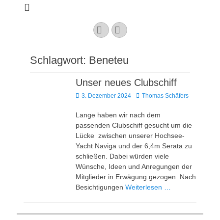
Kaarster Segel-
Club e.V.
YouTube
Instagram
Schlagwort:
Beneteu
Unser neues Clubschiff
Veröffentlicht
Autor
3. Dezember 2024
Thomas Schäfers
am
Lange haben wir nach dem
passenden Clubschiff gesucht um die
Lücke zwischen unserer Hochsee-
Yacht Naviga und der 6,4m Serata zu
schließen. Dabei würden viele
Wünsche, Ideen und Anregungen der
Mitglieder in Erwägung gezogen. Nach
Besichtigungen
Weiterlesen …