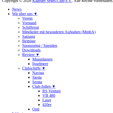
Copyright © 2026
Kaarster Segel-Club e.V.
. Alle Rechte vorbehalten
Nach
News
oben
Wir über uns
scrollen
Verein
Vorstand
Schifferrat
Mitglieder mit besonderen Aufgaben (MmbA)
Satzung
Beiträge
Sponsoring / Spenden
Downloads
Reviere
Maasplassen
Ijsselmeer
Clubschiffe
Naviga
Siesta
Serata
Club-Jollen
RS Venture
VB 480
Laser
420er
Opti