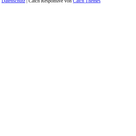
.
Datenschutz
| Catch Responsive von
Catch Themes