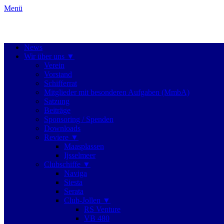
Menü
Kaarster Segel-Club e.V.
YouTube
Instagram
Primäres
Zum
News
Inhalt
Wir über uns
Menü
springen
Verein
Vorstand
Schifferrat
Mitglieder mit besonderen Aufgaben (MmbA)
Satzung
Beiträge
Sponsoring / Spenden
Downloads
Reviere
Maasplassen
Ijsselmeer
Clubschiffe
Naviga
Siesta
Serata
Club-Jollen
RS Venture
VB 480