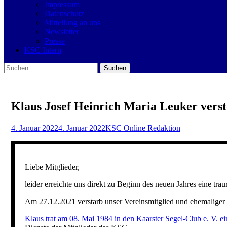
Impressum
Datenschutz
Mitteilung an uns
Newsletter
Presse
KSC Intern
Suchen
Suchen
nach:
Klaus Josef Heinrich Maria Leuker vers
Veröffentlicht
Autor
4. Januar 2022
4. Januar 2022
KSC Online Redaktion
am
Liebe Mitglieder,
leider erreichte uns direkt zu Beginn des neuen Jahres eine trau
Am 27.12.2021 verstarb unser Vereinsmitglied und ehemaliger 
Klaus trat am 08. Mai 1984 in den Kaarster Segel-Club e. V. ei