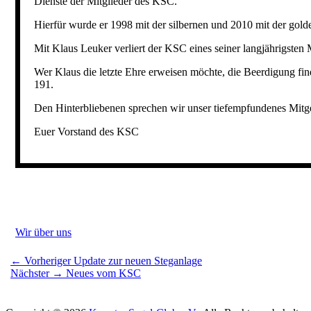
Dienste der Mitglieder des KSC.
Hierfür wurde er 1998 mit der silbernen und 2010 mit der gol
Mit Klaus Leuker verliert der KSC eines seiner langjährigsten M
Wer Klaus die letzte Ehre erweisen möchte, die Beerdigung fi
191.
Den Hinterbliebenen sprechen wir unser tiefempfundenes Mitge
Euer Vorstand des KSC
Kategorien
Wir über uns
Beitragsnavigation
Vorheriger
← Vorheriger
Update zur neuen Steganlage
Nächster
Beitrag:
Nächster →
Neues vom KSC
Beitrag: