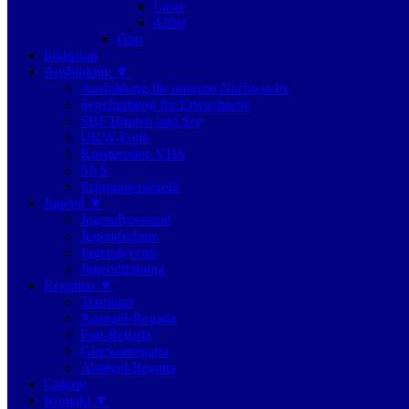
Laser
420er
Opti
Inklusion
Ausbildung
Ausbildung für unseren Nachwuchs
Segeltraining für Erwachsene
SBF Binnen und See
UKW-Funk
Kurstermine VHS
SKS
Schnuppersegeln
Jugend
Jugendvorstand
Jugendschutz
Jugendevents
Jugendtraining
Regatten
Trainings
Ansegel-Regatta
Fun-Regatta
Glockenregatta
Absegel-Regatta
Galerie
Kontakt