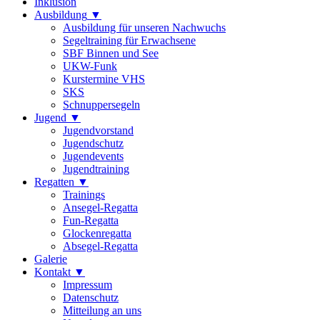
Inklusion
Ausbildung
Ausbildung für unseren Nachwuchs
Segeltraining für Erwachsene
SBF Binnen und See
UKW-Funk
Kurstermine VHS
SKS
Schnuppersegeln
Jugend
Jugendvorstand
Jugendschutz
Jugendevents
Jugendtraining
Regatten
Trainings
Ansegel-Regatta
Fun-Regatta
Glockenregatta
Absegel-Regatta
Galerie
Kontakt
Impressum
Datenschutz
Mitteilung an uns