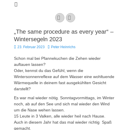
Kaarster Segel-
Club e.V.
YouTube
Instagram
„The same procedure as every year“ –
Wintersegeln 2023
Veröffentlicht
Autor
23. Februar 2023
Peter Heinrichs
am
Schon mal bei Pfannekuchen die Zehen wieder
auftauen lassen?
Oder, kennst du das Gefühl, wenn die
Wintersonnenreflexe auf dem Wasser eine wohltuende
Wärmequelle in deinem fast ausgekühlten Gesicht
darstellt?
Es war mal wieder nötig. Sonntagvormittags, im Winter
noch, ab auf den See und sich mal wieder den Wind
um die Nase wehen lassen.
15 Leute in 3 Valken, alle wieder heil nach Hause.
Auch in diesem Jahr hat das mal wieder richtig Spaß
gemacht.