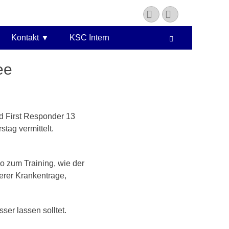
YouTube
Instagram
Kontakt
KSC Intern
Suchen
ee
d First Responder 13
tag vermittelt.
o zum Training, wie der
erer Krankentrage,
sser lassen solltet.