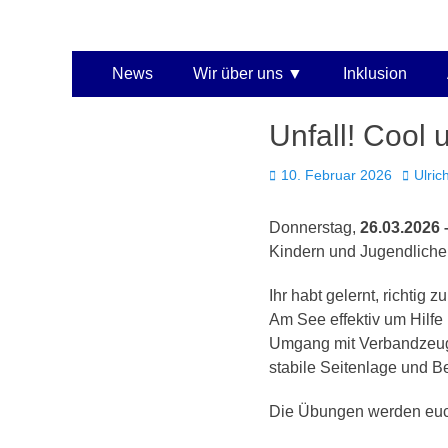
Kaarster Segel-Club
Primäres
Zum
News
Wir über uns
Inklusion
Inhalt
Menü
springen
Unfall! Cool 
Veröffentlicht
Autor
10. Februar 2026
Ulric
am
Donnerstag,
26.03.2026 
Kindern und Jugendliche
Ihr habt gelernt, richtig
Am See effektiv um Hilfe
Umgang mit Verbandzeug.
stabile Seitenlage und B
Die Übungen werden euch h