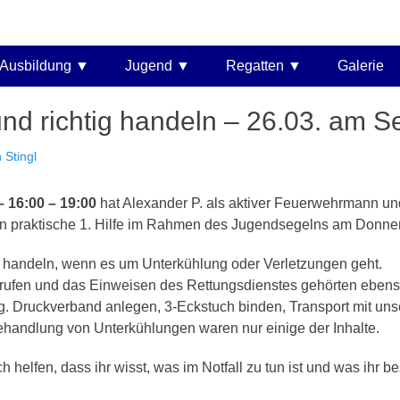
 e.V.
Ausbildung
Jugend
Regatten
Galerie
und richtig handeln – 26.03. am S
h Stingl
– 16:00 – 19:00
hat Alexander P. als aktiver Feuerwehrmann un
n praktische 1. Hilfe im Rahmen des Jugendsegelns am Donners
 zu handeln, wenn es um Unterkühlung oder Verletzungen geht.
 rufen und das Einweisen des Rettungsdienstes gehörten ebens
 Druckverband anlegen, 3-Eckstuch binden, Transport mit uns
ehandlung von Unterkühlungen waren nur einige der Inhalte.
elfen, dass ihr wisst, was im Notfall zu tun ist und was ihr be