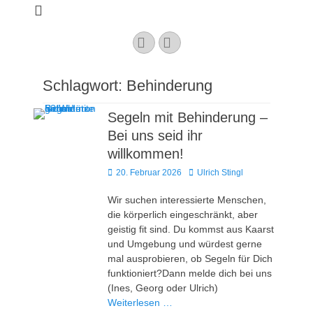
Kaarster Segel-
Club e.V.
YouTube
Instagram
Schlagwort:
Behinderung
Segeln mit Behinderung –
Bei uns seid ihr
willkommen!
Veröffentlicht
Autor
20. Februar 2026
Ulrich Stingl
am
Wir suchen interessierte Menschen,
die körperlich eingeschränkt, aber
geistig fit sind. Du kommst aus Kaarst
und Umgebung und würdest gerne
mal ausprobieren, ob Segeln für Dich
funktioniert?Dann melde dich bei uns
(Ines, Georg oder Ulrich)
Weiterlesen …