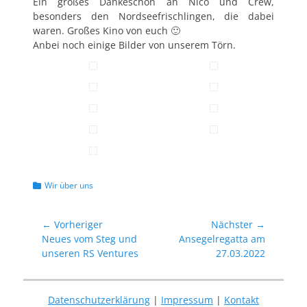
Ein großes Dankeschön an Nico und Crew,
besonders den Nordseefrischlingen, die dabei
waren. Großes Kino von euch 🙂
Anbei noch einige Bilder von unserem Törn.
Kategorien
Wir über uns
Beitragsnavigation
← Vorheriger
Nächster →
Vorheriger
Nächster
Neues vom Steg und
Ansegelregatta am
Beitrag:
Beitrag:
unseren RS Ventures
27.03.2022
Datenschutzerklärung
|
Impressum
|
Kontakt