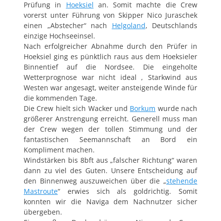
Prüfung in
Hoeksiel
an. Somit machte die Crew
vorerst unter Führung von Skipper Nico Juraschek
einen „Abstecher“ nach
Helgoland
, Deutschlands
einzige Hochseeinsel.
Nach erfolgreicher Abnahme durch den Prüfer in
Hoeksiel ging es pünktlich raus aus dem Hoeksieler
Binnentief auf die Nordsee. Die eingeholte
Wetterprognose war nicht ideal , Starkwind aus
Westen war angesagt, weiter ansteigende Winde für
die kommenden Tage.
Die Crew hielt sich Wacker und
Borkum
wurde nach
größerer Anstrengung erreicht. Generell muss man
der Crew wegen der tollen Stimmung und der
fantastischen Seemannschaft an Bord ein
Kompliment machen.
Windstärken bis 8bft aus „falscher Richtung“ waren
dann zu viel des Guten. Unsere Entscheidung auf
den Binnenweg auszuweichen über die „
stehende
Mastroute
“ erwies sich als goldrichtig. Somit
konnten wir die Naviga dem Nachnutzer sicher
übergeben.