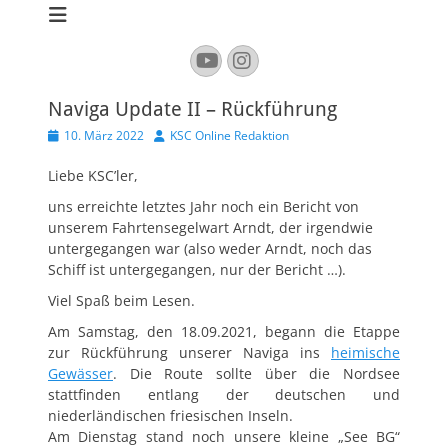
Kaarster Segel-
Club e.V.
YouTube
Instagram
Naviga Update II – Rückführung
Veröffentlicht
Autor
10. März 2022
KSC Online Redaktion
am
Liebe KSC’ler,
uns erreichte letztes Jahr noch ein Bericht von
unserem Fahrtensegelwart Arndt, der irgendwie
untergegangen war (also weder Arndt, noch das
Schiff ist untergegangen, nur der Bericht …).
Viel Spaß beim Lesen.
Am Samstag, den 18.09.2021, begann die Etappe
zur Rückführung unserer Naviga ins
heimische
Gewässer
. Die Route sollte über die Nordsee
stattfinden entlang der deutschen und
niederländischen friesischen Inseln.
Am Dienstag stand noch unsere kleine „See BG“