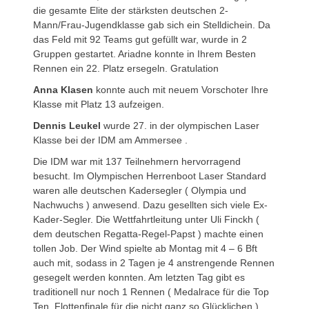
die gesamte Elite der stärksten deutschen 2-
Mann/Frau-Jugendklasse gab sich ein Stelldichein. Da
das Feld mit 92 Teams gut gefüllt war, wurde in 2
Gruppen gestartet. Ariadne konnte in Ihrem Besten
Rennen ein 22. Platz ersegeln. Gratulation
Anna Klasen
konnte auch mit neuem Vorschoter Ihre
Klasse mit Platz 13 aufzeigen.
Dennis Leukel
wurde 27. in der olympischen Laser
Klasse bei der IDM am Ammersee .
Die IDM war mit 137 Teilnehmern hervorragend
besucht. Im Olympischen Herrenboot Laser Standard
waren alle deutschen Kadersegler ( Olympia und
Nachwuchs ) anwesend. Dazu gesellten sich viele Ex-
Kader-Segler. Die Wettfahrtleitung unter Uli Finckh (
dem deutschen Regatta-Regel-Papst ) machte einen
tollen Job. Der Wind spielte ab Montag mit 4 – 6 Bft
auch mit, sodass in 2 Tagen je 4 anstrengende Rennen
gesegelt werden konnten. Am letzten Tag gibt es
traditionell nur noch 1 Rennen ( Medalrace für die Top
Ten, Flottenfinale für die nicht ganz so Glücklichen ).