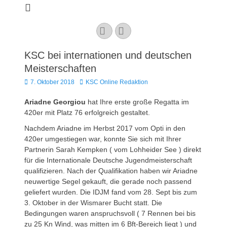
Kaarster Segel-
Club e.V.
YouTube
Instagram
KSC bei internationen und deutschen
Meisterschaften
Veröffentlicht
Autor
7. Oktober 2018
KSC Online Redaktion
am
Ariadne Georgiou
hat Ihre erste große Regatta im
420er mit Platz 76 erfolgreich gestaltet.
Nachdem Ariadne im Herbst 2017 vom Opti in den
420er umgestiegen war, konnte Sie sich mit Ihrer
Partnerin Sarah Kempken ( vom Lohheider See ) direkt
für die Internationale Deutsche Jugendmeisterschaft
qualifizieren. Nach der Qualifikation haben wir Ariadne
neuwertige Segel gekauft, die gerade noch passend
geliefert wurden. Die IDJM fand vom 28. Sept bis zum
3. Oktober in der Wismarer Bucht statt. Die
Bedingungen waren anspruchsvoll ( 7 Rennen bei bis
zu 25 Kn Wind, was mitten im 6 Bft-Bereich liegt ) und