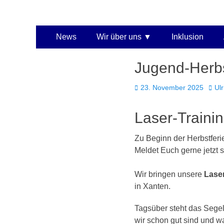
Kaarster Segel-Club
Primäres
Zum
News
Wir über uns
Inklusion
Inhalt
Menü
springen
Jugend-Herbs
Veröffentlicht
Auto
23. November 2025
Ulr
am
Laser-Trainin
Zu Begin
n der Herbstfer
Meldet Euch gerne jetzt s
Wir bringen unsere
Lase
in Xanten.
Tagsüber steht das Sege
wir schon gut sind und w