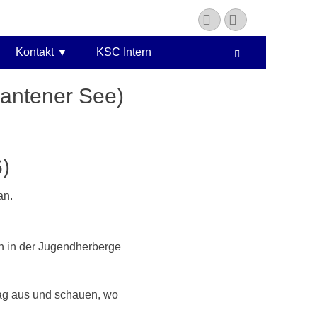
YouTube
Instagram
Kontakt
KSC Intern
Suchen
antener See)
6)
an.
n in der Jugendherberge
Tag aus und schauen, wo