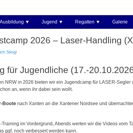
 e.V.
Ausbildung
Jugend
Regatten
Galerie
tcamp 2026 – Laser-Handling (X
r
ich Stingl
g für Jugendliche (17.-20.10.202
ien NRW in 2026 bieten wir ein Jugendcamp für LASER-Segler 
chon an, wenn ihr dabei sein wollt.
r-Boote
nach Xanten an die Xantener Nordsee und übernachte
l-Training im Vordergrund, Abends werten wir die Videos vom 
as ggf. noch verbessert werden kann.