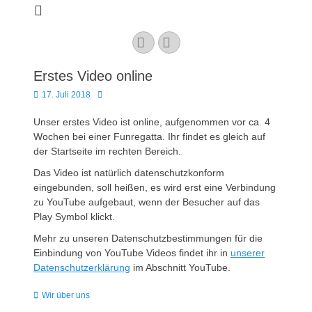
Kaarster Segel-
Club e.V.
YouTube
Instagram
Erstes Video online
Veröffentlicht
Autor
17. Juli 2018
am
Unser erstes Video ist online, aufgenommen vor ca. 4
Wochen bei einer Funregatta. Ihr findet es gleich auf
der Startseite im rechten Bereich.
Das Video ist natürlich datenschutzkonform
eingebunden, soll heißen, es wird erst eine Verbindung
zu YouTube aufgebaut, wenn der Besucher auf das
Play Symbol klickt.
Mehr zu unseren Datenschutzbestimmungen für die
Einbindung von YouTube Videos findet ihr in
unserer
Datenschutzerklärung
im Abschnitt YouTube.
Kategorien
Wir über uns