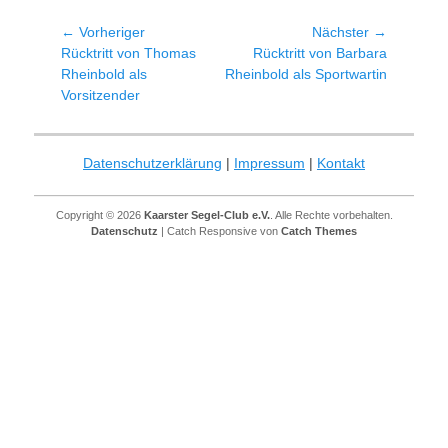
Beitragsnavigation
← Vorheriger
Nächster →
Vorheriger
Nächster
Rücktritt von Thomas
Rücktritt von Barbara
Beitrag:
Beitrag:
Rheinbold als
Rheinbold als Sportwartin
Vorsitzender
Datenschutzerklärung
|
Impressum
|
Kontakt
Copyright © 2026
Kaarster Segel-Club e.V.
. Alle Rechte vorbehalten.
Datenschutz
| Catch Responsive von
Catch Themes