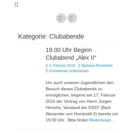
Kaarster Segel-
Club e.V.
YouTube
Instagram
Kategorie:
Clubabende
19.00 Uhr Beginn
Clubabend „Alex II“
Veröffentlicht
Autor
3. Februar 2016
Barbara Rheinbold
am
Kommentar hinterlassen
Um auch unseren Jugendlichen den
Besuch dieses Clubabends zu
ermöglichen, beginnt am 17. Februar
2016 der Vortrag von Herrn Jürgen
Hinrichs, Vorstand der DSST (Bark
Alexander von Humboldt II) bereits um
19.00 Uhr. Bitte findet
Weiterlesen …