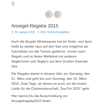
Kaarster Segel-
Club e.V.
YouTube
Instagram
Ansegel-Regatta 2015
Veröffentlicht
Autor
29. Januar 2015
KSC Online Redaktion
am
Auch die längste Winterpause hat ein Ende, und dann
heißt es wieder raus auf den See und möglichst als
Schnellster um die Tonnen gefahren. Immer nach
Regeln und im fairen Wettstreit mit anderen
Seglerinnen und Seglern auf dem Großen Kaarster
See.
Die Regatta startet in diesem Jahr am Samstag, den
21. März und geht bis zum Sonntag, den 22. März
2015. Zwei Tage, an denen es auch um die ersten
Läufe für die Clubmeisterschaft „Tea Pot 2015“ geht.
Hier kannst Du die Ausschreibung zur
Ansegelregatta2015 lesen.