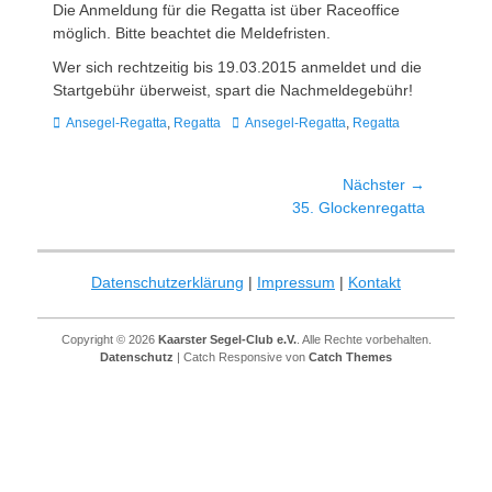
Die Anmeldung für die Regatta ist über Raceoffice
möglich. Bitte beachtet die Meldefristen.
Wer sich rechtzeitig bis 19.03.2015 anmeldet und die
Startgebühr überweist, spart die Nachmeldegebühr!
Kategorien
Schlagworte
Ansegel-Regatta
,
Regatta
Ansegel-Regatta
,
Regatta
Beitragsnavigation
Nächster →
Nächster
35. Glockenregatta
Beitrag:
Datenschutzerklärung
|
Impressum
|
Kontakt
Copyright © 2026
Kaarster Segel-Club e.V.
. Alle Rechte vorbehalten.
Datenschutz
| Catch Responsive von
Catch Themes