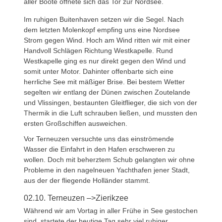
aller Boote öffnete sich das Tor zur Nordsee.
Im ruhigen Buitenhaven setzen wir die Segel. Nach
dem letzten Molenkopf empfing uns eine Nordsee
Strom gegen Wind. Hoch am Wind ritten wir mit einer
Handvoll Schlägen Richtung Westkapelle. Rund
Westkapelle ging es nur direkt gegen den Wind und
somit unter Motor. Dahinter offenbarte sich eine
herrliche See mit mäßiger Brise. Bei bestem Wetter
segelten wir entlang der Dünen zwischen Zoutelande
und Vlissingen, bestaunten Gleitflieger, die sich von der
Thermik in die Luft schrauben ließen, und mussten den
ersten Großschiffen ausweichen.
Vor Terneuzen versuchte uns das einströmende
Wasser die Einfahrt in den Hafen erschweren zu
wollen. Doch mit beherztem Schub gelangten wir ohne
Probleme in den nagelneuen Yachthafen jener Stadt,
aus der der fliegende Holländer stammt.
02.10. Terneuzen –>Zierikzee
Während wir am Vortag in aller Frühe in See gestochen
sind, startete der heutige Tag sehr viel ruhiger.