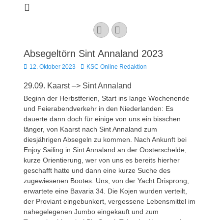
Kaarster Segel-
Club e.V.
YouTube
Instagram
Absegeltörn Sint Annaland 2023
Veröffentlicht
Autor
12. Oktober 2023
KSC Online Redaktion
am
29.09. Kaarst –> Sint Annaland
Beginn der Herbstferien, Start ins lange Wochenende
und Feierabendverkehr in den Niederlanden: Es
dauerte dann doch für einige von uns ein bisschen
länger, von Kaarst nach Sint Annaland zum
diesjährigen Absegeln zu kommen. Nach Ankunft bei
Enjoy Sailing in Sint Annaland an der Oosterschelde,
kurze Orientierung, wer von uns es bereits hierher
geschafft hatte und dann eine kurze Suche des
zugewiesenen Bootes. Uns, von der Yacht Drisprong,
erwartete eine Bavaria 34. Die Kojen wurden verteilt,
der Proviant eingebunkert, vergessene Lebensmittel im
nahegelegenen Jumbo eingekauft und zum