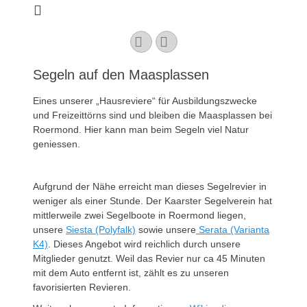
Kaarster Segel-
Club e.V.
YouTube
Instagram
Segeln auf den Maasplassen
Eines unserer „Hausreviere“ für Ausbildungszwecke
und Freizeittörns sind und bleiben die Maasplassen bei
Roermond. Hier kann man beim Segeln viel Natur
geniessen.
Aufgrund der Nähe erreicht man dieses Segelrevier in
weniger als einer Stunde. Der Kaarster Segelverein hat
mittlerweile zwei Segelboote in Roermond liegen,
unsere
Siesta (Polyfalk)
sowie unsere
Serata (Varianta
K4)
. Dieses Angebot wird reichlich durch unsere
Mitglieder genutzt. Weil das Revier nur ca 45 Minuten
mit dem Auto entfernt ist, zählt es zu unseren
favorisierten Revieren.