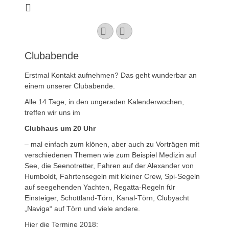
Kaarster Segel-
Club e.V.
YouTube
Instagram
Clubabende
Erstmal Kontakt aufnehmen? Das geht wunderbar an
einem unserer Clubabende.
Alle 14 Tage, in den ungeraden Kalenderwochen,
treffen wir uns im
Clubhaus um 20 Uhr
– mal einfach zum klönen, aber auch zu Vorträgen mit
verschiedenen Themen wie zum Beispiel Medizin auf
See, die Seenotretter, Fahren auf der Alexander von
Humboldt, Fahrtensegeln mit kleiner Crew, Spi-Segeln
auf seegehenden Yachten, Regatta-Regeln für
Einsteiger, Schottland-Törn, Kanal-Törn, Clubyacht
„Naviga“ auf Törn und viele andere.
Hier die Termine 2018: