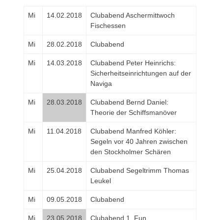
Mi
14.02.2018
Clubabend Aschermittwoch
Fischessen
Mi
28.02.2018
Clubabend
Mi
14.03.2018
Clubabend Peter Heinrichs:
Sicherheitseinrichtungen auf der
Naviga
Mi
28.03.2018
Clubabend Bernd Daniel:
Theorie der Schiffsmanöver
Mi
11.04.2018
Clubabend Manfred Köhler:
Segeln vor 40 Jahren zwischen
den Stockholmer Schären
Mi
25.04.2018
Clubabend Segeltrimm Thomas
Leukel
Mi
09.05.2018
Clubabend
Mi
23.05.2018
Clubabend 1. Fun